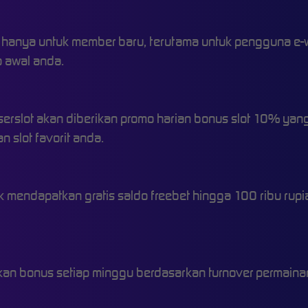
s hanya untuk member baru, terutama untuk pengguna e-
 awal anda.
slot akan diberikan promo harian bonus slot 10% yang 
n slot favorit anda.
mendapatkan gratis saldo freebet hingga 100 ribu rupiah
ikan bonus setiap minggu berdasarkan turnover permaina