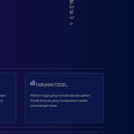
TARUHAN TOGEL
haan
Platform togel yang menarik dari perusahan
ame
terbaik di dunia yang menawarkan hadiah
kemenangan besar