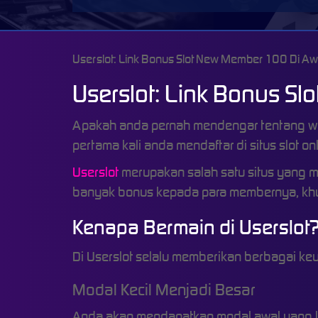
Userslot: Link Bonus Slot New Member 100 Di Awa
Userslot: Link Bonus Sl
Apakah anda pernah mendengar tentang we
pertama kali anda mendaftar di situs slot
Userslot
merupakan salah satu situs yang m
banyak bonus kepada para membernya, kh
Kenapa Bermain di Userslot
Di Userslot selalu memberikan berbagai keu
Modal Kecil Menjadi Besar
Anda akan mendapatkan modal awal yang l