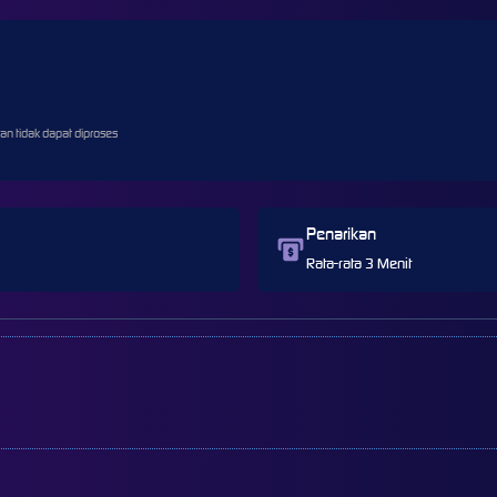
an tidak dapat diproses
Penarikan
Rata-rata 3 Menit