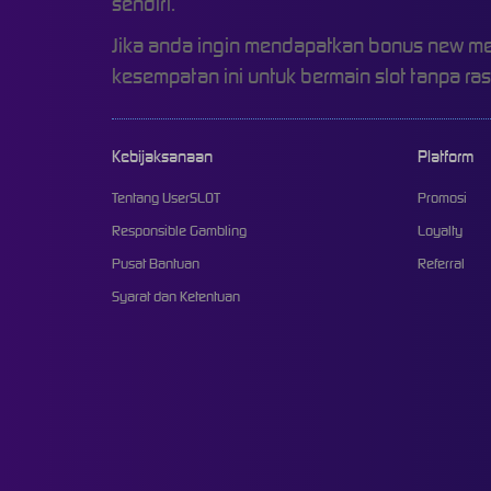
sendiri.
Jika anda ingin mendapatkan bonus new me
kesempatan ini untuk bermain slot tanpa ra
Kebijaksanaan
Platform
Tentang UserSLOT
Promosi
Responsible Gambling
Loyalty
Pusat Bantuan
Referral
Syarat dan Ketentuan