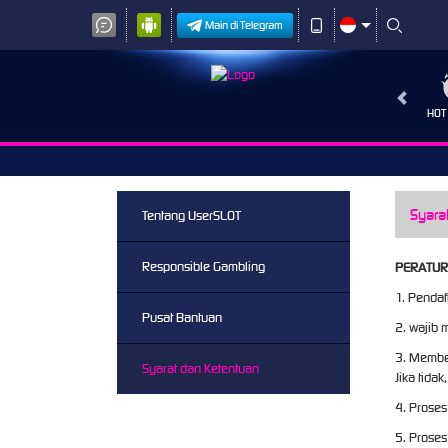
Main di Telegram
HOT
Syara
Tentang UserSLOT
Responsible Gambling
PERATUR
1. Pendaf
Pusat Bantuan
2. wajib 
3. Member
Syarat dan Ketentuan
Jika tida
4. Proses
5. Proses