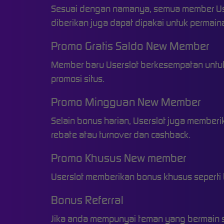
Sesuai dengan namanya, semua member User
diberikan juga dapat dipakai untuk permaina
Promo Gratis Saldo New Member
Member baru Userslot berkesempatan untuk 
promosi situs.
Promo Mingguan New Member
Selain bonus harian, Userslot juga member
rebate atau turnover dan cashback.
Promo Khusus New member
Userslot memberikan bonus khusus seperti 
Bonus Referral
Jika anda mempunyai teman yang bermain sl