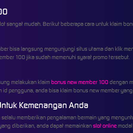
00
lot sangat mudah. Berikut beberapa cara untuk klaim bon
ber bisa langsung mengunjungi situs utama dan klik me
ember 100 jika sudah memenuhi syarat promo tersebut.
gsung melakukan klaim
bonus new member 100
dengan me
 id pengguna, anda bisa klaim bonus new member yang 
ntuk Kemenangan Anda
caya selalu memberikan pengalaman bermain yang mengun
ang diberikan, anda dapat memainkan
slot online
modal 