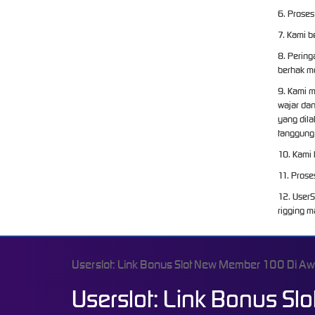
6. Proses
7. Kami 
8. Pering
berhak me
9. Kami m
wajar dan
yang dila
tanggung
10. Kami 
11. Prose
12. UserS
rigging m
Userslot: Link Bonus Slot New Member 100 Di Awa
Userslot: Link Bonus Sl