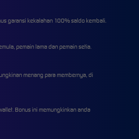
onus garansi kekalahan 100% saldo kembali.
pemula, pemain lama dan pemain setia.
mungkinan menang para membernya, di
wallet. Bonus ini memungkinkan anda