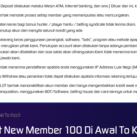
 Deposit dilakukan melalui Mesin ATM, Internet banking, dan sms ( Diluar dari ini,
berhak menolak proses setiap member yang memanipulasi atau mencurigakan.
atan keras bagi bonus hunter / player hantu / betting syndicate tidak terima disini.
nutup akun dan menyita seluruh kredit yang ada
elarang keras penggunaan perangkat, software, "bots", program atau metode apa
 merugikan pihak kami. Penutupan account akan dilakukan tanpa adanya pember
kukan akan dibatalkan dan sisa saldo akan dihanguskan.Kami tidak menerima komp
 jawab kami.
tidak menerima pendaftaran apabila anda menggunakan IP Address Luar Negri (M
s Withdraw atau penarikan tidak dapat dilakukan apabila informasi rekening tertuj
LOT berhak menonaktifkan akun member dan hanya mengembalikan kredit awal memb
anipulation, menggunakan BOT/Software, betting house dan cara lainnya untuk 
l To Kecil
ot New Member 100 Di Awal To K