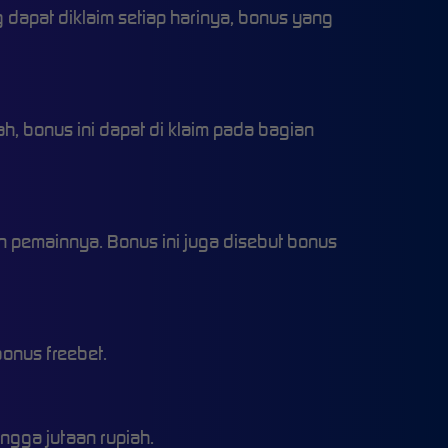
dapat diklaim setiap harinya, bonus yang
, bonus ini dapat di klaim pada bagian
n pemainnya. Bonus ini juga disebut bonus
onus freebet.
ngga jutaan rupiah.