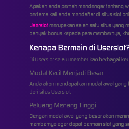
Apakah anda pernah mendengar tentang we
pertama kali anda mendaftar di situs slot
Userslot
merupakan salah satu situs yang m
banyak bonus kepada para membernya, kh
Kenapa Bermain di Userslot
Di Userslot selalu memberikan berbagai keu
Modal Kecil Menjadi Besar
Anda akan mendapatkan modal awal yang l
dari situs Userslot.
Peluang Menang Tinggi
Dengan modal awal yang besar akan mening
membernya agar dapat bermain slot yang s