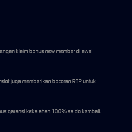
engan klaim bonus new member di awal
slot juga memberikan bocoran RTP untuk
onus garansi kekalahan 100% saldo kembali.