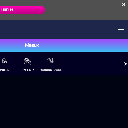
×
UNDUH
Masuk
POKER
E-SPORTS
SABUNG AYAM