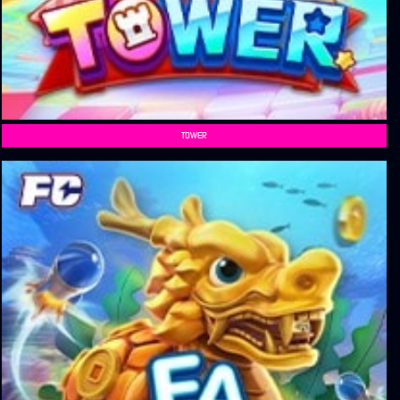
TOWER