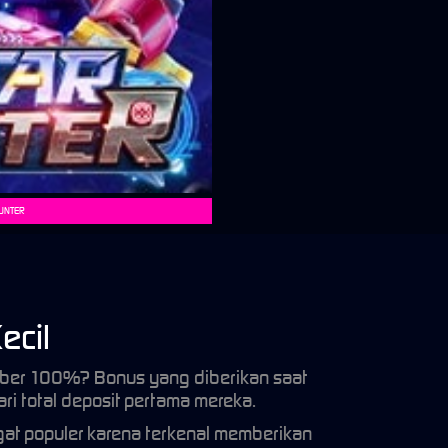
UNTER
ecil
mber 100%? Bonus yang diberikan saat
i total deposit pertama mereka.
gat populer karena terkenal memberikan