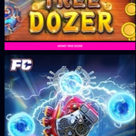
MONEY TREE DOZER