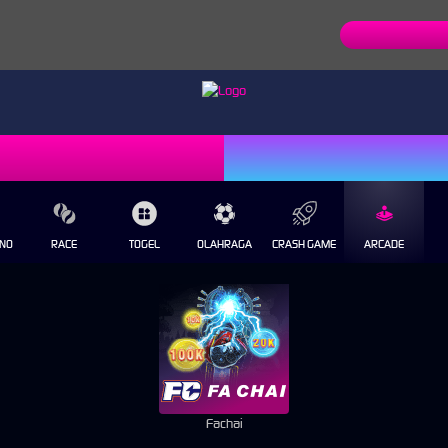
INO
RACE
TOGEL
OLAHRAGA
CRASH GAME
ARCADE
Fachai