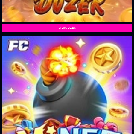
FA CHAI DOZER