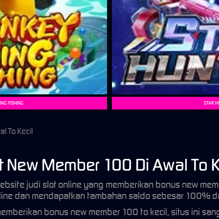
ING FISHING
STAR H
l To Kecil
ot New Member 100 Di Awal To K
bsite judi slot online yang memberikan bonus new me
 online dan mendapatkan tambahan saldo sebesar 100% dar
emberikan bonus new member 100 to kecil, situs ini san