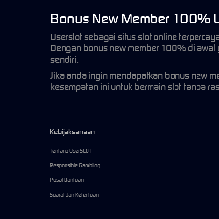
Bonus New Member 100% U
Userslot sebagai situs slot online terper
Dengan bonus new member 100% di awal y
sendiri.
Jika anda ingin mendapatkan bonus new me
kesempatan ini untuk bermain slot tanpa ra
Kebijaksanaan
Tentang UserSLOT
Responsible Gambling
Pusat Bantuan
Syarat dan Ketentuan