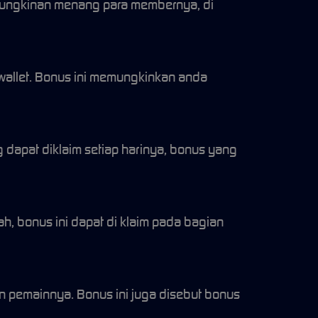
mungkinan menang para membernya, di
wallet. Bonus ini memungkinkan anda
dapat diklaim setiap harinya, bonus yang
h, bonus ini dapat di klaim pada bagian
n pemainnya. Bonus ini juga disebut bonus