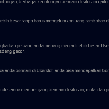
ntungan, berbagai keuntungan bermain di situs ini yaitu:
ebih besar tanpa harus mengeluarkan uang tambahan d
katkan peluang anda menang menjadi lebih besar. User
edang gacor.
jika anda bermain di Userslot, anda bisa mendapatkan b
tuk semua member yang bermain di situs ini, mulai dari 