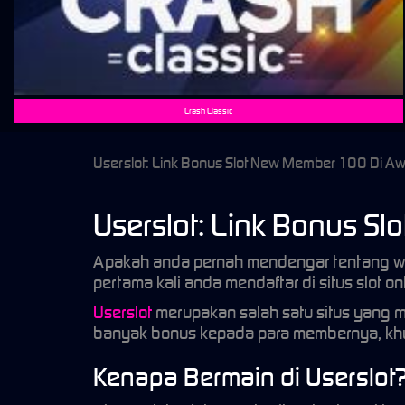
Crash Classic
Userslot: Link Bonus Slot New Member 100 Di Awa
Userslot: Link Bonus Sl
Apakah anda pernah mendengar tentang we
pertama kali anda mendaftar di situs slot
Userslot
merupakan salah satu situs yang m
banyak bonus kepada para membernya, kh
Kenapa Bermain di Userslot