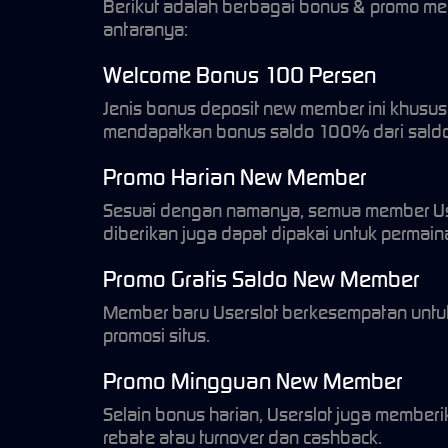
Berikut adalah berbagai bonus & promo me
antaranya:
Welcome Bonus 100 Persen
Jenis bonus deposit new member ini khusu
mendapatkan bonus saldo 100% dari saldo
Promo Harian New Member
Sesuai dengan namanya, semua member User
diberikan juga dapat dipakai untuk permaina
Promo Gratis Saldo New Member
Member baru Userslot berkesempatan untuk 
promosi situs.
Promo Mingguan New Member
Selain bonus harian, Userslot juga member
rebate atau turnover dan cashback.