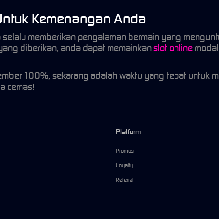
ntuk Kemenangan Anda
caya selalu memberikan pengalaman bermain yang mengun
ang diberikan, anda dapat memainkan
slot online
modal 
mber 100%, sekarang adalah waktu yang tepat untuk men
sa cemas!
Platform
Promosi
Loyalty
Referral