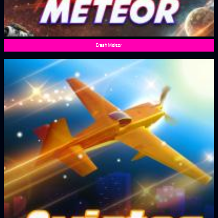
Crash Meteor