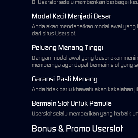
Di Userslot selalu memberikan berbagai keu
Modal Kecil Menjadi Besar
Anda akan mendapatkan modal awal yang l
dari situs Userslot.
Peluang Menang Tinggi
Dengan modal awal yang besar akan mening
membernya agar dapat bermain slot yang s
Garansi Pasti Menang
Anda tidak perlu khawatir akan kekalahan 
Bermain Slot Untuk Pemula
Userslot selalu memberikan yang terbaik un
Bonus & Promo Userslot