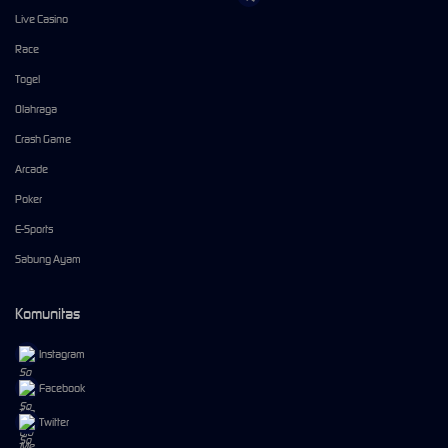
Live Casino
Race
Togel
Olahraga
Crash Game
Arcade
Poker
E-Sports
Sabung Ayam
Komunitas
Instagram
Facebook
Twitter