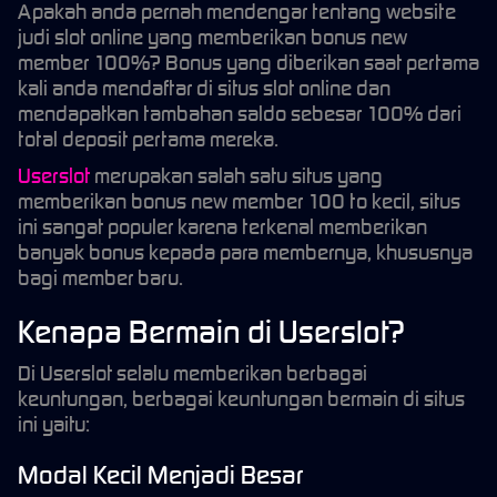
Apakah anda pernah mendengar tentang website
judi slot online yang memberikan bonus new
member 100%? Bonus yang diberikan saat pertama
kali anda mendaftar di situs slot online dan
mendapatkan tambahan saldo sebesar 100% dari
total deposit pertama mereka.
Userslot
merupakan salah satu situs yang
memberikan bonus new member 100 to kecil, situs
ini sangat populer karena terkenal memberikan
banyak bonus kepada para membernya, khususnya
bagi member baru.
Kenapa Bermain di Userslot?
Di Userslot selalu memberikan berbagai
keuntungan, berbagai keuntungan bermain di situs
ini yaitu:
Modal Kecil Menjadi Besar