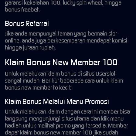
garansi kekalahan 100, lucky spin wheel, hingga
bonus freebet.
Bonus Referral
Jika anda mempunyai teman yang bermain slot
online, anda juga berkesempatan mendapat komisi
hingga jutaan rupiah.
Klaim Bonus New Member 100
Untuk melakukan klaim bonus di situs Userslot
sangat mudah. Berikut beberapa cara untuk klaim
bonus new member to kecil:
Klaim Bonus Melalui Menu Promosi
Untuk melakukan klaim dengan cara ini member bisa
langsung mengunjungi situs utama dan klik menu
hadiah untuk melihat promo yang tersedia. Member
dapat klaim bonus new member 100 jika sudah