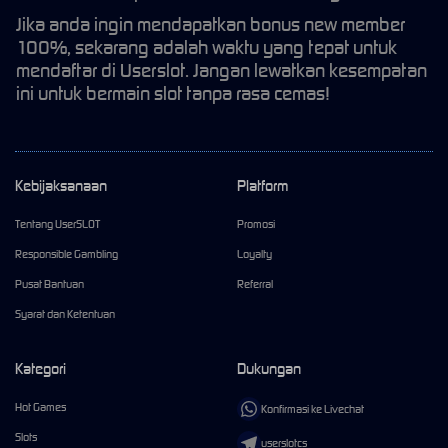
Jika anda ingin mendapatkan bonus new member
100%, sekarang adalah waktu yang tepat untuk
mendaftar di Userslot. Jangan lewatkan kesempatan
ini untuk bermain slot tanpa rasa cemas!
Kebijaksanaan
Platform
Tentang UserSLOT
Promosi
Responsible Gambling
Loyalty
Pusat Bantuan
Referral
Syarat dan Ketentuan
Kategori
Dukungan
Hot Games
Konfirmasi ke Livechat
Slots
userslotcs