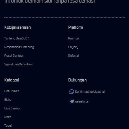
ini untuk bermain slot tanpa rasa cemas!
Kebijaksanaan
Platform
Tentang UserSLOT
Promosi
Responsible Gambling
Loyalty
Pusat Bantuan
Referral
Syarat dan Ketentuan
Kategori
Dukungan
Hot Games
Konfirmasi ke Livechat
Slots
userslotcs
Live Casino
Race
Togel