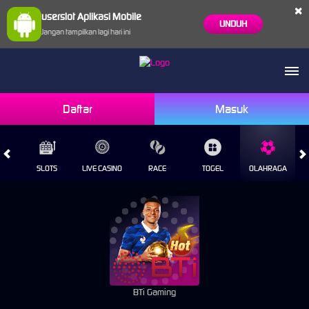
×
userslot Aplikasi Mobile
UNDUH
Jangan tampilkan lagi hari ini
Daftar
Masuk
MES
SLOTS
LIVE CASINO
RACE
TOGEL
OLAHRAGA
C
BTi Gaming