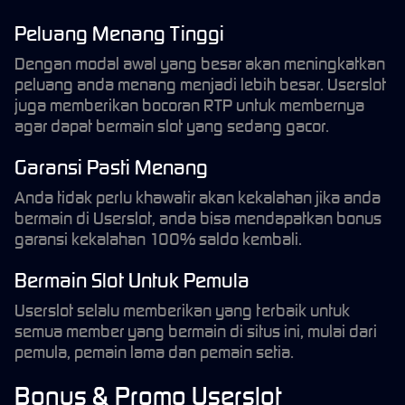
Peluang Menang Tinggi
Dengan modal awal yang besar akan meningkatkan
peluang anda menang menjadi lebih besar. Userslot
juga memberikan bocoran RTP untuk membernya
agar dapat bermain slot yang sedang gacor.
Garansi Pasti Menang
Anda tidak perlu khawatir akan kekalahan jika anda
bermain di Userslot, anda bisa mendapatkan bonus
garansi kekalahan 100% saldo kembali.
Bermain Slot Untuk Pemula
Userslot selalu memberikan yang terbaik untuk
semua member yang bermain di situs ini, mulai dari
pemula, pemain lama dan pemain setia.
Bonus & Promo Userslot