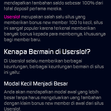
mendapatkan tambahan saldo sebesar 100% dari
total deposit pertama mereka.
Userslot
merupakan salah satu situs yang
memberikan bonus new member 100 to kecil, situs
ini sangat populer karena terkenal memberikan
banyak bonus kepada para membernya, khususnya
bagi member baru.
Kenapa Bermain di Userslot?
Di Userslot selalu memberikan berbagai
keuntungan, berbagai keuntungan bermain di situs
ini yaitu:
Modal Kecil Menjadi Besar
Anda akan mendapatkan modal awal yang lebih
besar tanpa harus mengeluarkan uang tambahan
dengan klaim bonus new member di awal dari situs
Userslot.