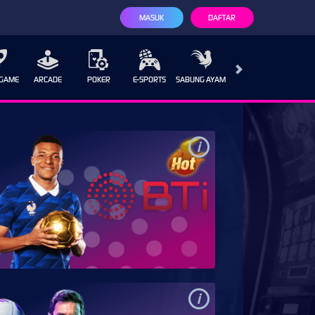
MASUK
DAFTAR
 GAME
ARCADE
POKER
E-SPORTS
SABUNG AYAM
PROMOSI
i
i