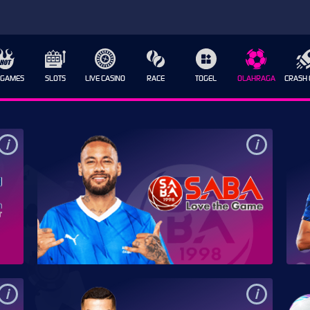
 GAMES
SLOTS
LIVE CASINO
RACE
TOGEL
OLAHRAGA
CRASH
i
i
i
i