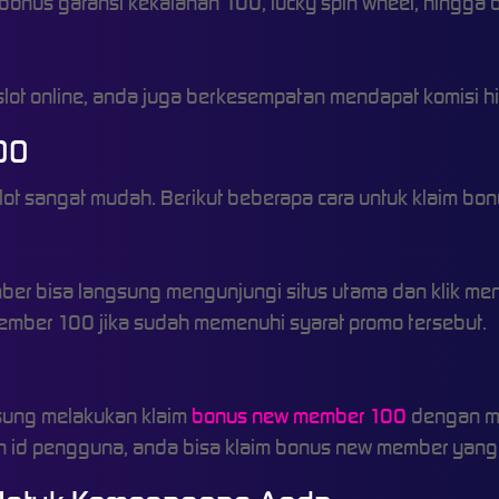
bonus garansi kekalahan 100, lucky spin wheel, hingga b
ot online, anda juga berkesempatan mendapat komisi hi
00
lot sangat mudah. Berikut beberapa cara untuk klaim bon
ber bisa langsung mengunjungi situs utama dan klik me
ember 100 jika sudah memenuhi syarat promo tersebut.
gsung melakukan klaim
bonus new member 100
dengan me
 id pengguna, anda bisa klaim bonus new member yang 