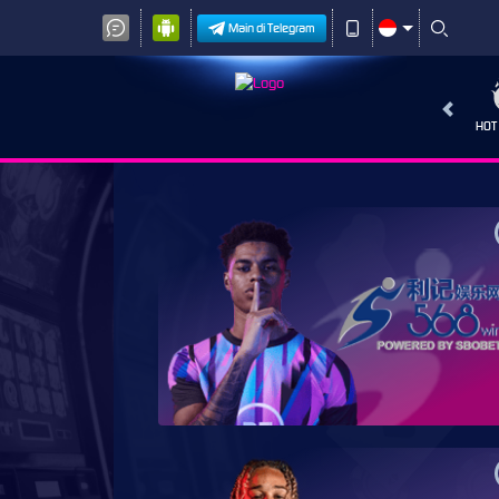
Main di Telegram
HOT