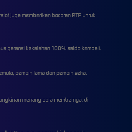
slot juga memberikan bocoran RTP untuk
onus garansi kekalahan 100% saldo kembali.
pemula, pemain lama dan pemain setia.
mungkinan menang para membernya, di