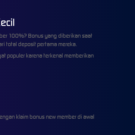
ecil
mber 100%? Bonus yang diberikan saat
i total deposit pertama mereka.
gat populer karena terkenal memberikan
engan klaim bonus new member di awal