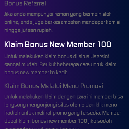
Bonus Referral
Jika anda mempunyai teman yang bermain slot
online, anda juga berkesempatan mendapat komisi
hingga jutaan rupiah.
Klaim Bonus New Member 100
Untuk melakukan klaim bonus di situs Userslot
sangat mudah. Berikut beberapa cara untuk klaim
bonus new member to kecil:
Klaim Bonus Melalui Menu Promosi
Untuk melakukan klaim dengan cara ini member bisa
langsung mengunjungi situs utama dan klik menu
hadiah untuk melihat promo yang tersedia. Member
dapat klaim bonus new member 100 jika sudah
memenuhi syarat promo tersebut.