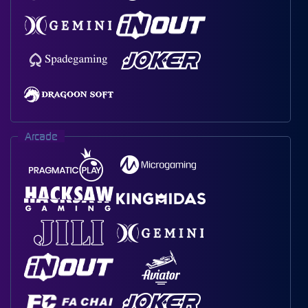
Arcade