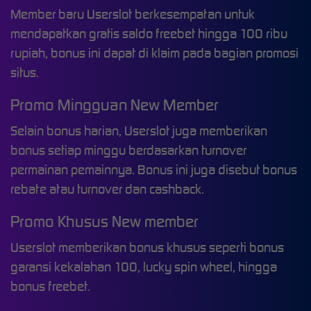
Member baru Userslot berkesempatan untuk
mendapatkan gratis saldo freebet hingga 100 ribu
rupiah, bonus ini dapat di klaim pada bagian promosi
situs.
Promo Mingguan New Member
Selain bonus harian, Userslot juga memberikan
bonus setiap minggu berdasarkan turnover
permainan pemainnya. Bonus ini juga disebut bonus
rebate atau turnover dan cashback.
Promo Khusus New member
Userslot memberikan bonus khusus seperti bonus
garansi kekalahan 100, lucky spin wheel, hingga
bonus freebet.