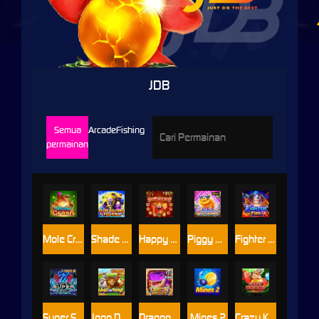
JDB
Semua
Arcade
Fishing
permainan
Mole Crash
Shade Dragons Fishing
Happy New Year
Piggy Bank TapTap
Fighter Fire
Super Super Fruit
Jogo Do Bicho
Dragon Master
Mines 2
Crazy King Kong