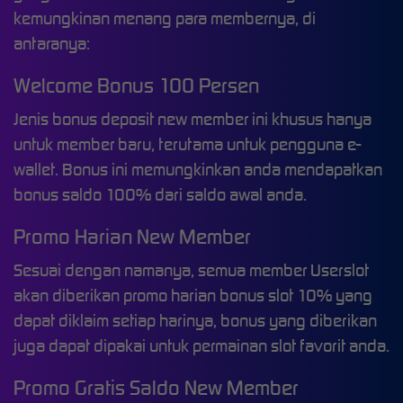
kemungkinan menang para membernya, di
antaranya:
Welcome Bonus 100 Persen
Jenis bonus deposit new member ini khusus hanya
untuk member baru, terutama untuk pengguna e-
wallet. Bonus ini memungkinkan anda mendapatkan
bonus saldo 100% dari saldo awal anda.
Promo Harian New Member
Sesuai dengan namanya, semua member Userslot
akan diberikan promo harian bonus slot 10% yang
dapat diklaim setiap harinya, bonus yang diberikan
juga dapat dipakai untuk permainan slot favorit anda.
Promo Gratis Saldo New Member