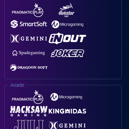
Arcade