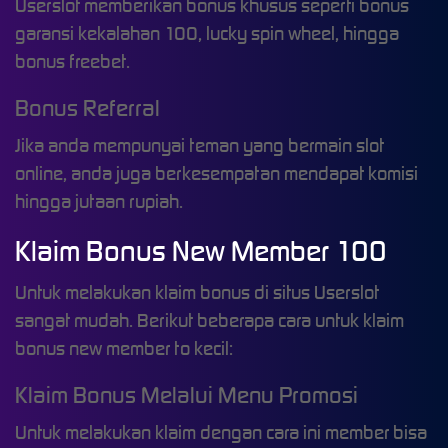
Userslot memberikan bonus khusus seperti bonus
garansi kekalahan 100, lucky spin wheel, hingga
bonus freebet.
Bonus Referral
Jika anda mempunyai teman yang bermain slot
online, anda juga berkesempatan mendapat komisi
hingga jutaan rupiah.
Klaim Bonus New Member 100
Untuk melakukan klaim bonus di situs Userslot
sangat mudah. Berikut beberapa cara untuk klaim
bonus new member to kecil:
Klaim Bonus Melalui Menu Promosi
Untuk melakukan klaim dengan cara ini member bisa