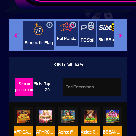
i
i
i
i
i
Facha
Fat Panda
Slot88 x PP
PG Soft
Pragmatic Play
KING MIDAS
Semua
Slots
Top
permainan
20
AFRICAN BUFFALO 5000
APHRODITE’S BLESSING
Aztec Fortune
Aztec Rush Bonanza
BREAK THE BANK