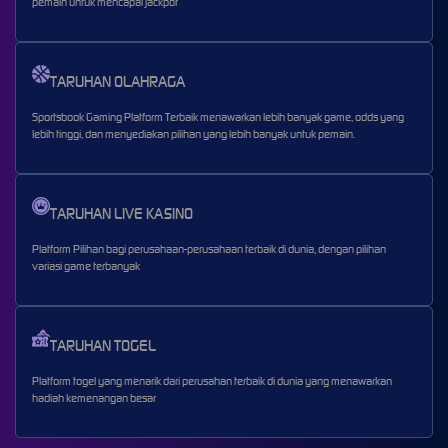
pemain untuk mencapai jackpot
TARUHAN OLAHRAGA
Sportsbook Gaming Platform Terbaik menawarkan lebih banyak game, odds yang
lebih tinggi, dan menyediakan pilihan yang lebih banyak untuk pemain.
TARUHAN LIVE KASINO
Platform Pilihan bagi perusahaan-perusahaan terbaik di dunia, dengan pilihan
variasi game terbanyak
TARUHAN TOGEL
Platform togel yang menarik dari perusahan terbaik di dunia yang menawarkan
hadiah kemenangan besar