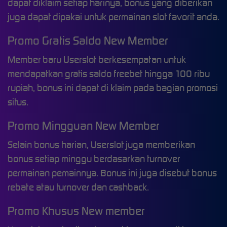
dapat diklaim setiap harinya, bonus yang diberikan
juga dapat dipakai untuk permainan slot favorit anda.
Promo Gratis Saldo New Member
Member baru Userslot berkesempatan untuk
mendapatkan gratis saldo freebet hingga 100 ribu
rupiah, bonus ini dapat di klaim pada bagian promosi
situs.
Promo Mingguan New Member
Selain bonus harian, Userslot juga memberikan
bonus setiap minggu berdasarkan turnover
permainan pemainnya. Bonus ini juga disebut bonus
rebate atau turnover dan cashback.
Promo Khusus New member