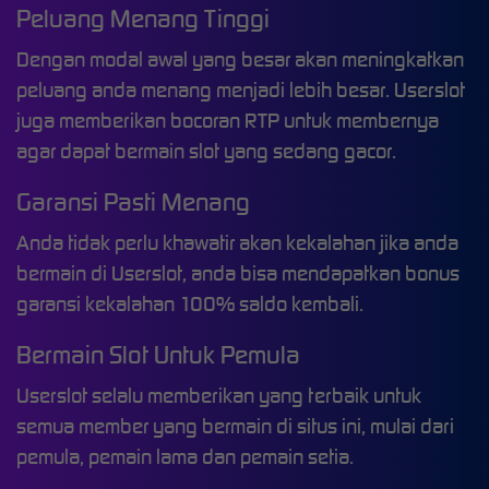
Peluang Menang Tinggi
Dengan modal awal yang besar akan meningkatkan
peluang anda menang menjadi lebih besar. Userslot
juga memberikan bocoran RTP untuk membernya
agar dapat bermain slot yang sedang gacor.
Garansi Pasti Menang
Anda tidak perlu khawatir akan kekalahan jika anda
bermain di Userslot, anda bisa mendapatkan bonus
garansi kekalahan 100% saldo kembali.
Bermain Slot Untuk Pemula
Userslot selalu memberikan yang terbaik untuk
semua member yang bermain di situs ini, mulai dari
pemula, pemain lama dan pemain setia.