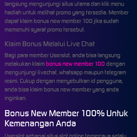
langsung mengunjungi situs utama dan klik menu
hadiah untuk melihat promo yang tersedia. Member
dapat klaim bonus new member 100 jika sudah
memenuhi syarat promo tersebut.
Klaim Bonus Melalui Live Chat
Bagi para member Userslot, anda bisa langsung
melakukan klaim
bonus new member 100
dengan
mengunjungi livechat, whatsapp maupun telegram
resmi. Cukup dengan menyebutkan id pengguna,
anda bisa klaim bonus new member yang anda
inginkan.
Bonus New Member 100% Untuk
Kemenangan Anda
Userslot sebagai situs slot online terpercaya selalu