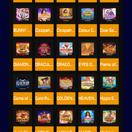
BUNNY VIP NIGHT
Cleopatra's Fortune Ways
Cleopatra's Treasure
Colour Game Mega Bonus
Dear Senpai
DIAMOND KING
DRACULA’S CASTLE BANQUET
DRAGON FORTUNE
EYES OF RA
Flame of Fortune
Gems of Valhalla
Gold Rush Bonanza
GOLDEN FORTUNE HORSE
HEAVENLY FEAST WITH WUKONG
Hippo Splash