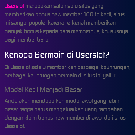
Userslot
merupakan salah satu situs yang
memberikan bonus new member 100 to kecil, situs
ini sangat populer karena terkenal memberikan
banyak bonus kepada para membernya, khususnya
bagi member baru.
Kenapa Bermain di Userslot?
Di Userslot selalu memberikan berbagai keuntungan,
berbagai keuntungan bermain di situs ini yaitu:
Modal Kecil Menjadi Besar
Anda akan mendapatkan modal awal yang lebih
besar tanpa harus mengeluarkan uang tambahan
dengan klaim bonus new member di awal dari situs
Userslot.