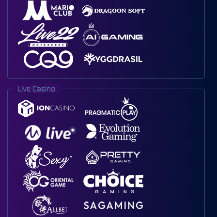
Live Casino