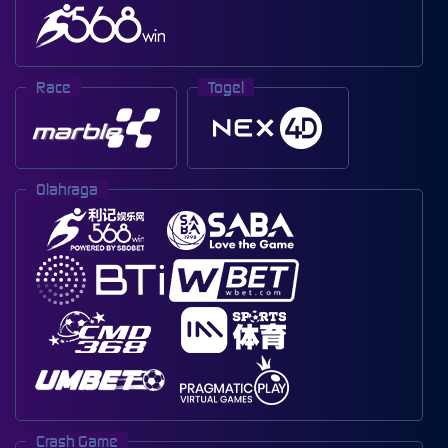
Race
Togel
Olahraga
Crash Game