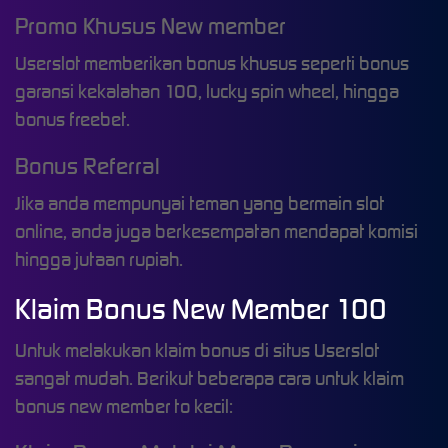
Promo Khusus New member
Userslot memberikan bonus khusus seperti bonus
garansi kekalahan 100, lucky spin wheel, hingga
bonus freebet.
Bonus Referral
Jika anda mempunyai teman yang bermain slot
online, anda juga berkesempatan mendapat komisi
hingga jutaan rupiah.
Klaim Bonus New Member 100
Untuk melakukan klaim bonus di situs Userslot
sangat mudah. Berikut beberapa cara untuk klaim
bonus new member to kecil: