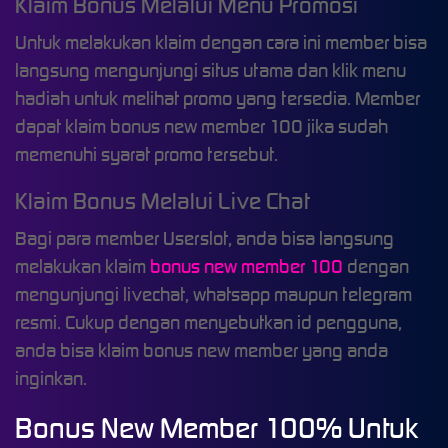
Klaim Bonus Melalui Menu Promosi
Untuk melakukan klaim dengan cara ini member bisa
langsung mengunjungi situs utama dan klik menu
hadiah untuk melihat promo yang tersedia. Member
dapat klaim bonus new member 100 jika sudah
memenuhi syarat promo tersebut.
Klaim Bonus Melalui Live Chat
Bagi para member Userslot, anda bisa langsung
melakukan klaim
bonus new member 100
dengan
mengunjungi livechat, whatsapp maupun telegram
resmi. Cukup dengan menyebutkan id pengguna,
anda bisa klaim bonus new member yang anda
inginkan.
Bonus New Member 100% Untuk