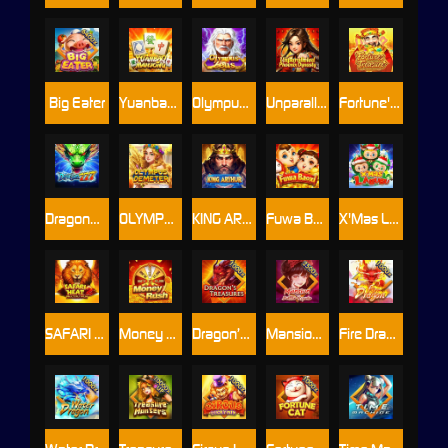
Big Eater
Yuanbao Mahjong
Olympus - Zeus
Unparalleled Phoenix Dynasty
Fortune's Treasure
Dragon777
OLYMPUS DEMETER
KING ARTHUR
Fuwa Baoxi
X'Mas LABUBU
SAFARI HEAT 2-MULTIPLY FUN
Money Rush
Dragon’s Treasures
Mansion Battle Royale
Fire Dragon