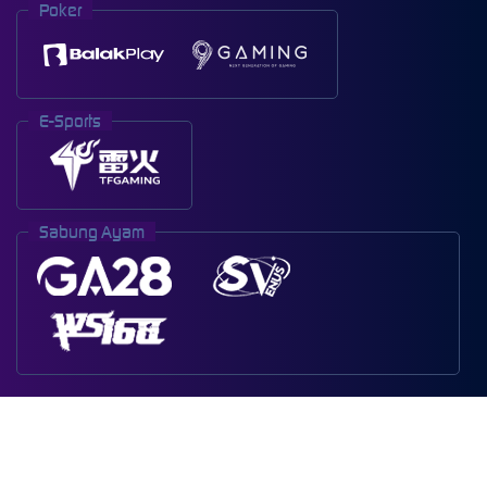
Poker
E-Sports
Sabung Ayam