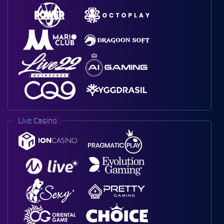
Live Casino