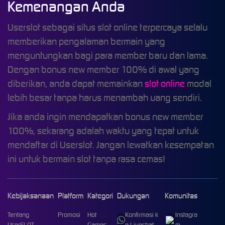
Kemenangan Anda
Userslot sebagai situs slot online terpercaya selalu
memberikan pengalaman bermain yang
menguntungkan bagi para member baru dan lama.
Dengan bonus new member 100% di awal yang
diberikan, anda dapat memainkan
slot online
modal
lebih besar tanpa harus menambah uang sendiri.
Jika anda ingin mendapatkan bonus new member
100%, sekarang adalah waktu yang tepat untuk
mendaftar di Userslot. Jangan lewatkan kesempatan
ini untuk bermain slot tanpa rasa cemas!
Kebijaksanaan
Platform
Kategori
Dukungan
Komunitas
Tentang
Promosi
Hot
Konfirmasi k
Instagra
UserSLOT
Games
e Livechat
m