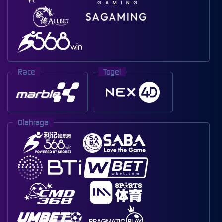
Race
Togel
Olahraga