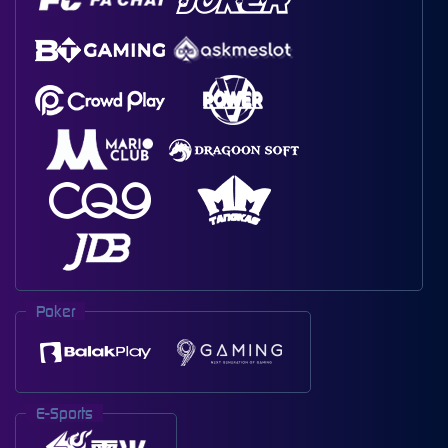
Poker
E-Sports