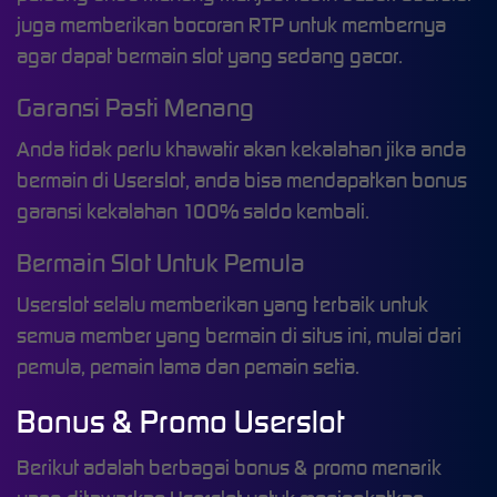
juga memberikan bocoran RTP untuk membernya
agar dapat bermain slot yang sedang gacor.
Garansi Pasti Menang
Anda tidak perlu khawatir akan kekalahan jika anda
bermain di Userslot, anda bisa mendapatkan bonus
garansi kekalahan 100% saldo kembali.
Bermain Slot Untuk Pemula
Userslot selalu memberikan yang terbaik untuk
semua member yang bermain di situs ini, mulai dari
pemula, pemain lama dan pemain setia.
Bonus & Promo Userslot
Berikut adalah berbagai bonus & promo menarik