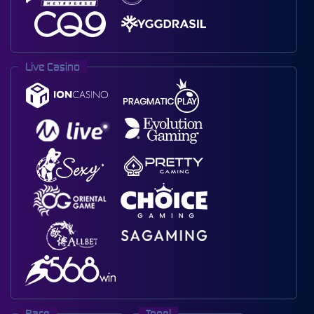
Live Casino
Race
Togel