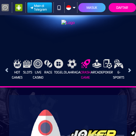
Main di
MASUK
DAFTAR
Telegram
HOT
SLOTS
LIVE
RACE
TOGEL
OLAHRAGA
CRASH
ARCADE
POKER
E-
SABUN
GAMES
CASINO
GAME
SPORTS
AYAM