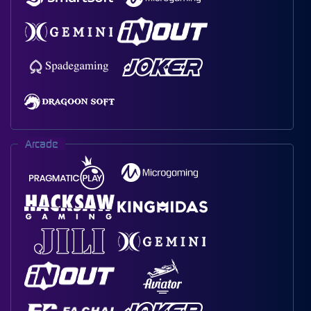
Arcade