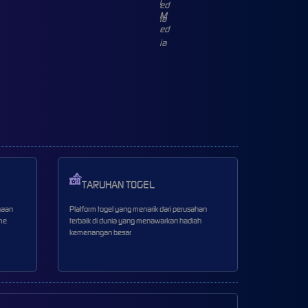
TARUHAN TOGEL
haan
Platform togel yang menarik dari perusahan
ame
terbaik di dunia yang menawarkan hadiah
kemenangan besar