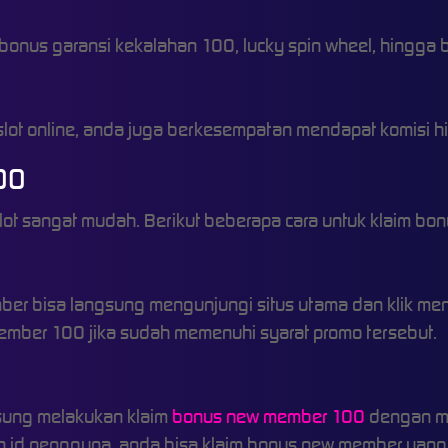
bonus garansi kekalahan 100, lucky spin wheel, hingga b
ot online, anda juga berkesempatan mendapat komisi hi
00
lot sangat mudah. Berikut beberapa cara untuk klaim bon
ber bisa langsung mengunjungi situs utama dan klik me
ember 100 jika sudah memenuhi syarat promo tersebut.
gsung melakukan klaim
bonus new member 100
dengan me
 id pengguna, anda bisa klaim bonus new member yang 