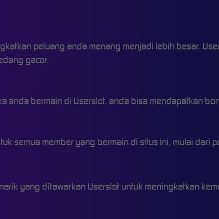
katkan peluang anda menang menjadi lebih besar. User
edang gacor.
jika anda bermain di Userslot, anda bisa mendapatkan b
tuk semua member yang bermain di situs ini, mulai dari 
narik yang ditawarkan Userslot untuk meningkatkan ke