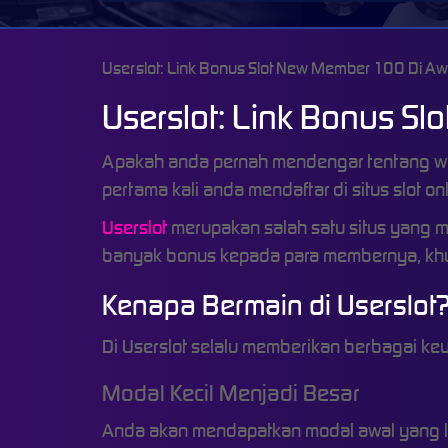
Userslot: Link Bonus Slot New Member 100 Di Awa
Userslot: Link Bonus Sl
Apakah anda pernah mendengar tentang we
pertama kali anda mendaftar di situs slot
Userslot
merupakan salah satu situs yang m
banyak bonus kepada para membernya, kh
Kenapa Bermain di Userslot
Di Userslot selalu memberikan berbagai keu
Modal Kecil Menjadi Besar
Anda akan mendapatkan modal awal yang l