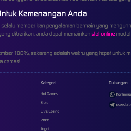
ntuk Kemenangan Anda
caya selalu memberikan pengalaman bermain yang mengun
ang diberikan, anda dapat memainkan
slot online
modal 
mber 100%, sekarang adalah waktu yang tepat untuk men
sa cemas!
Kategori
Dukungan
Hot Games
Konfirmas
Slots
userslotc
Live Casino
Race
Togel