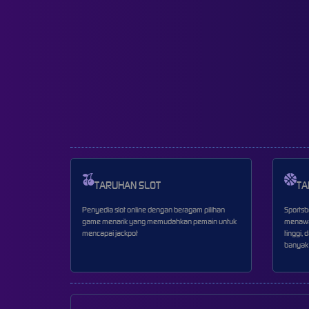
TARUHAN SLOT
TA
Penyedia slot online dengan beragam pilihan
Sportsb
game menarik yang memudahkan pemain untuk
menawar
mencapai jackpot
tinggi,
banyak 