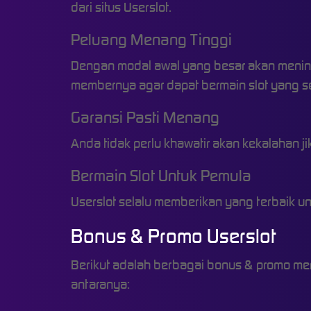
dari situs Userslot.
Peluang Menang Tinggi
Dengan modal awal yang besar akan mening
membernya agar dapat bermain slot yang s
Garansi Pasti Menang
Anda tidak perlu khawatir akan kekalahan 
Bermain Slot Untuk Pemula
Userslot selalu memberikan yang terbaik un
Bonus & Promo Userslot
Berikut adalah berbagai bonus & promo me
antaranya: