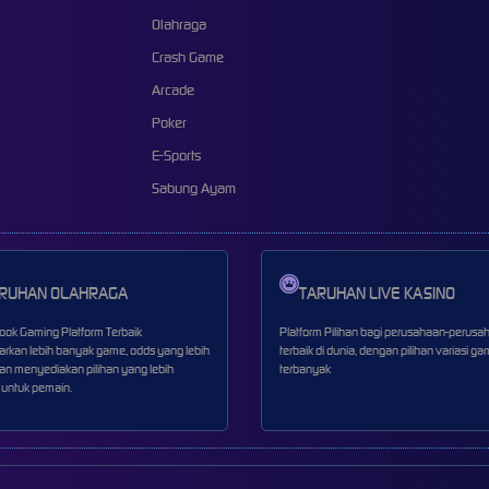
Olahraga
Crash Game
Arcade
Poker
E-Sports
Sabung Ayam
RUHAN OLAHRAGA
TARUHAN LIVE KASINO
ook Gaming Platform Terbaik
Platform Pilihan bagi perusahaan-perusa
kan lebih banyak game, odds yang lebih
terbaik di dunia, dengan pilihan variasi g
 dan menyediakan pilihan yang lebih
terbanyak
untuk pemain.