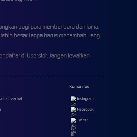
tungkan bagi para member baru dan lama.
lebih besar tanpa harus menambah uang
daftar di Userslot. Jangan lewatkan
Komunitas
i ke Livechat
Instagram
s
Facebook
Twitter