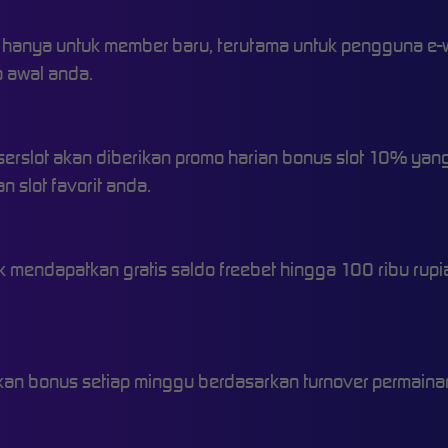
s hanya untuk member baru, terutama untuk pengguna e-
 awal anda.
slot akan diberikan promo harian bonus slot 10% yang 
n slot favorit anda.
mendapatkan gratis saldo freebet hingga 100 ribu rupiah
ikan bonus setiap minggu berdasarkan turnover permaina