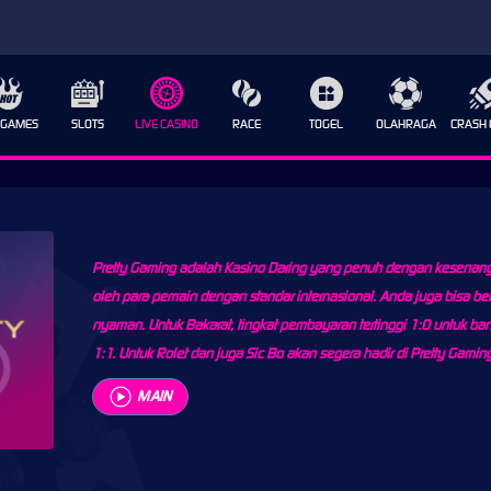
 GAMES
SLOTS
LIVE CASINO
RACE
TOGEL
OLAHRAGA
CRASH
Pretty Gaming adalah Kasino Daring yang penuh dengan kesenanga
oleh para pemain dengan standar internasional. Anda juga bisa b
nyaman. Untuk Bakarat, tingkat pembayaran tertinggi 1:0 untuk b
1:1. Untuk Rolet dan juga Sic Bo akan segera hadir di Pretty Gaming
MAIN